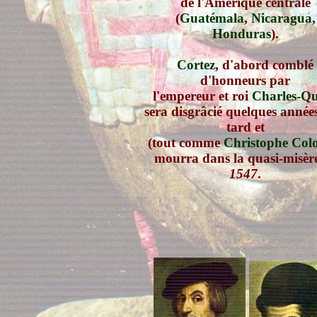
de l'Amérique centrale
(
Guatémala
,
Nicaragua
,
Honduras
).
Cortez
, d'abord comblé
d'honneurs par
l'empereur et roi
Charles-Qu
sera disgrâcié quelques année
tard et
(tout comme
Christophe Co
mourra dans la quasi-misèr
1547
.