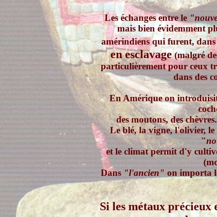
Les échanges entre le
"nouv
mais bien évidemment pl
amérindiens qui furent, dans 
en esclavage
(malgré des
particulièrement pour ceux tr
dans des c
En Amérique on introduisit
coch
des moutons, des chèvres.
Le blé, la vigne, l'olivier, 
"
no
et le climat permit d'y cultiv
(mo
Dans
"l'ancien"
on importa la
Si les métaux précieux 