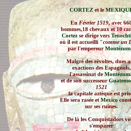
CORTEZ
et le
MEXIQU
En
Février 1519
, avec 66
hommes,18 chevaux et 10 ca
Cortez
se dirige vers
Tenochti
où il est accueilli "
comme un 
par l'empereur
Montézum
Malgré des révoltes, dues 
exactions des Espagnols,
l'assassinat de
Montézum
et de son successeur
Guatemo
1521
la capitale aztèque est pris
Elle sera rasée et
Mexico
const
sur ses ruines.
De là les Conquistadors vo
s'emparer