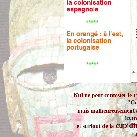
c
Nul ne peut contester le
"Co
mais malheureusement 
(conv
cupidi
et surtout de la