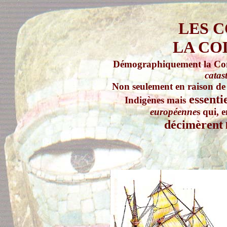
LES 
LA CO
Démographiquement la Con
catas
Non seulement en raison de 
essenti
Indigènes mais
européenne
s qui, 
décimèrent