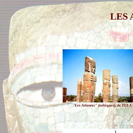
LES
"
Les Atlantes" (toltèques), de TULA