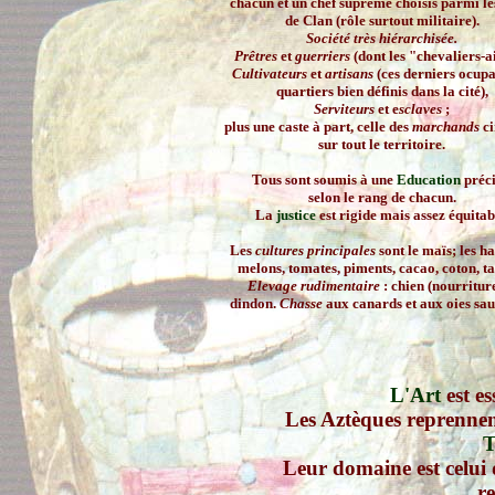
chacun et un chef suprême choisis parmi le
de Clan (rôle surtout militaire).
Société très hiérarchisée.
Prêtres
et
guerriers
(dont les "chevaliers-ai
Cultivateurs
et
artisans
(ces derniers ocupa
quartiers bien définis dans la cité),
Serviteurs
et e
sclaves
;
plus une caste à part, celle des
marchands
ci
sur tout le territoire.
Tous sont soumis à une
Education
préci
selon le rang de chacun.
La
justice
est rigide mais assez équitab
Les
cultures principales
sont le maïs; les ha
melons, tomates, piments, cacao, coton, ta
Elevage rudimentaire
: chien (nourriture.
dindon.
Chasse
aux canards et aux oies sa
L'Art
est es
Les Aztèques reprennent
T
Leur domaine est celui 
r