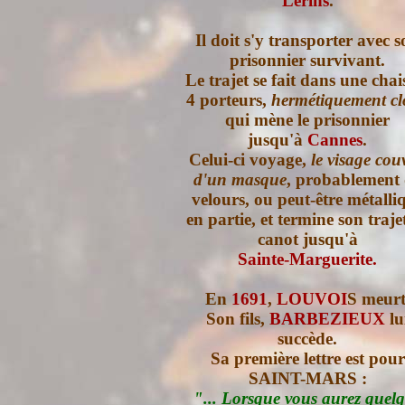
Lérins
.
Il doit s'y transporter avec 
prisonnier survivant.
Le trajet se fait dans une chai
4 porteurs,
hermétiquement cl
qui mène le prisonnier
jusqu'à
Cannes
.
Celui-ci voyage,
le visage cou
d'un masque
, probablement
velours, ou peut-être métalli
en partie, et termine son traje
canot jusqu'à
Sainte-Marguerite.
En
1691
,
LOUVOI
S meurt
Son fils,
BARBEZIEUX
lu
succède.
Sa première lettre est pour
SAINT-MARS :
"... Lorsque vous aurez quel