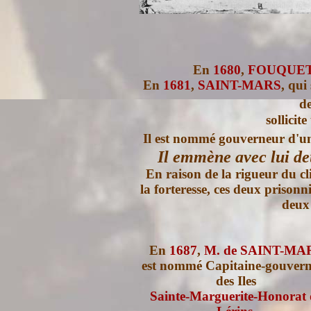
En
1680
,
FOUQUE
En
1681
,
SAINT-MARS
, qui
d
sollicit
Il est nommé gouverneur d'une
Il emmène avec lui de
En raison de la rigueur du cli
la forteresse, ces deux priso
deux
En
1687
,
M. de SAINT-MA
est nommé Capitaine-gouver
des Iles
Sainte-Marguerite-Honorat 