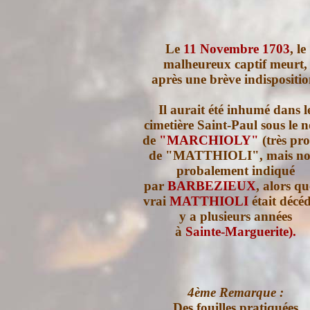
Le
11 Novembre 1703
, le
malheureux captif meurt,
après une brève indispositio
Il aurait été inhumé dans l
cimetière Saint-Paul sous le 
de
"MARCHIOLY"
(très pr
de "MATTHIOLI", mais n
probalement indiqué
par
BARBEZIEUX
, alors qu
vrai
MATTHIOLI
était décéd
y a plusieurs années
à
Sainte-Marguerite).
4ème Remarque :
Des fouilles pratiquées