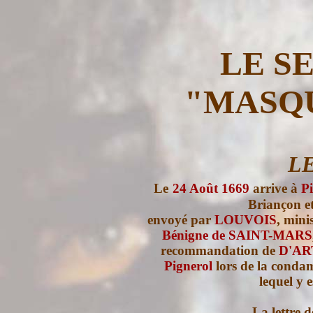
LE S
"MASQU
LE
Le
24 Août 1669
arrive à
P
Briançon et
envoyé par
LOUVOIS
, mini
B
énigne de SAINT-MARS
recommandation de
D'A
Pignerol
lors de la conda
lequel y 
La lettre 