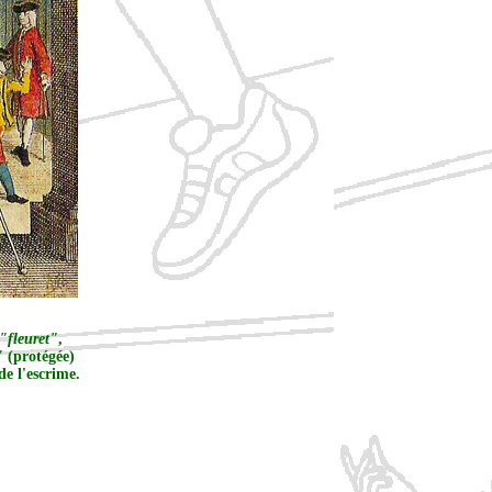
"fleuret"
,
"
(protégée)
de l'escrime.