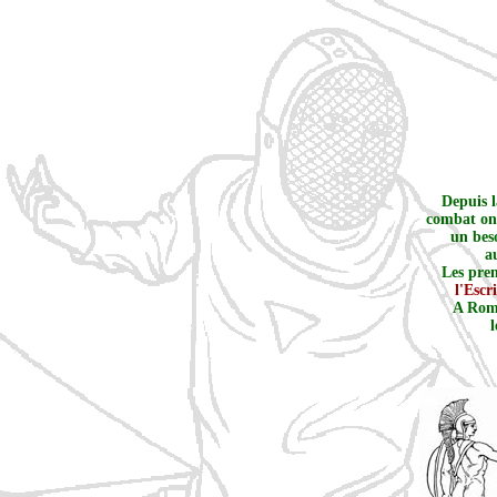
Depuis l
combat ont
un bes
a
Les pre
l'Esc
A Rome
l