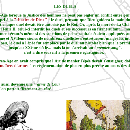
LES DUELS
ge lorsque la Justice des hommes ne peut pas règler un conflit entre ge
pel à la
" Justice de Dieu "
: le duel, pensant que Dieu guidera la main d
chaque duel devait être autorisé par le Roi. Or, après la mort de La Châ
Henri II, celui-ci interdit les duels et ses successeurs en firent autant... ma
ement écoutés même si des sanctions de peine capitale étaient appliquées au
 et XVIIème siècles de nombreux duellistes s'entretuèrent malgré les int
 peu, le duel à l'épée fut remplacé par le duel au pistolet bien que le prem
jusqu'au XXème siècle... mais là on s'arrêtait au
"premier sang"
,
c'est à dire souvent à la première égratignure. .
en-Age on avait compris que l'Art de manier l'épée devait s'enseigner, do
maîtres d'armes
"
et règlementation de plus en plus précise au cours des si
t aussi devenue une
" arme de Cour "
l'on portait fièrement au côté.