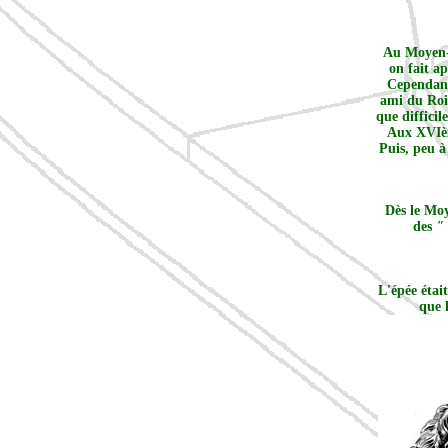
Au Moyen-A
on fait ap
Cependant 
ami du Roi 
que difficil
Aux XVIème
Puis, peu à
Dès le Moy
des
"
L'épée étai
que 