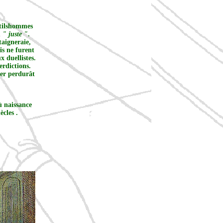
ntilshommes
u
" juste "
.
taigneraie,
is ne furent
x duellistes.
erdictions.
ier perdurât
ù naissance
ècles .