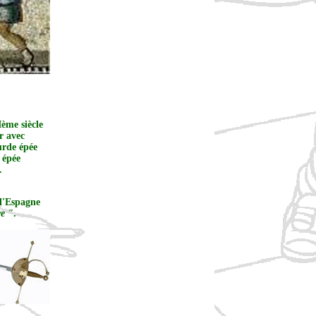
ème siècle
r avec
urde épée
 épée
.
d'Espagne
re "
.