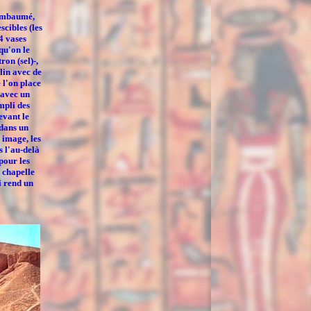
mbaumé,
scibles (les
4 vases
 qu'on le
ron (sel)-,
 lin avec de
 l'on place
 avec un
mpli des
evant le
 dans un
n image, les
s l'au-delà
pour les
e
chapelle
i rend un