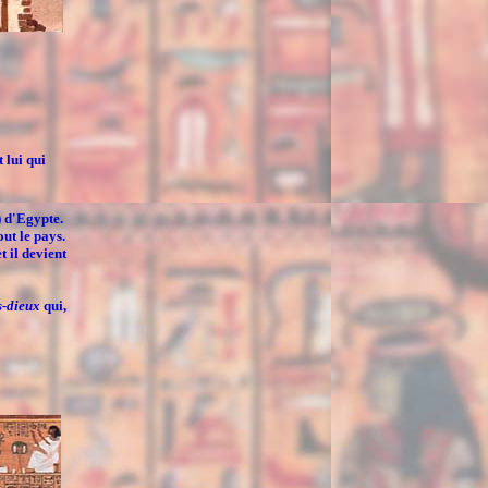
t lui qui
 d'Egypte.
ut le pays.
t il devient
s-dieux
qui,