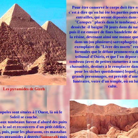
Pour être conservé le corps doit être
e
c'est à dire qu'on lui ôte les parties putre
entrailles, qui seront déposées dans 
"Canopes"
placés dans le tombeau
)
,
dessèche -il baigne 70 jours dans du nat
puis il est entouré de fines bandelette de
la résine, devenant ainsi
une momie
que
dans un (ou plusieurs)
sarcophage
(s)
exemplaire du "Livre des morts" re
formules que le défunt prononcera d
tribunal d
'Osiris
, et que l'on dépose
tombeau (
avec de petites statuettes à so
chaouabtis
,
destinés à le remplacer dan
pour les tâches quotidiennes)
lequel, 
grands personnages, est précédé d'un
funéraire
, voire d'un
temple
, où on lu
culte.
Les pyramides de Gizeh
poles sont situées à l'Ouest, là où le
Soleil se couche.
paux tombeaux furent d'abord des puits
 le sol et recouverts d'un petit édifice,
,
puis, pour les pharaons, ces mastabas
des
pyramides à degrés
(
Saqqarah
) puis