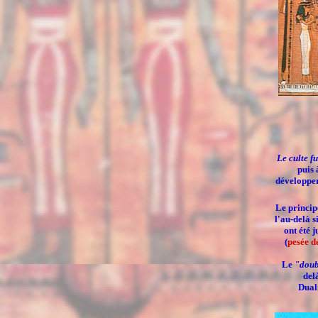
Le culte f
puis 
développer
Le principe
l'au-delà
s
ont été 
(
pesée d
Le
"doub
del
Duali