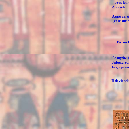
sous le 
Amon-Rê) a
A une cert
(voir sur 
Parmi l
Le mythe d
Jaloux, so
Isis
, épous
Il deviend