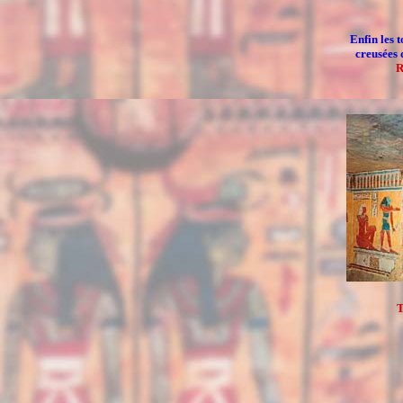
Enfin les 
creusées 
R
T