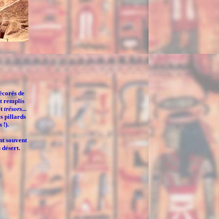
écorés de
nt remplis
t
trésors
...
s pillards
 !).
nt souvent
 désert.