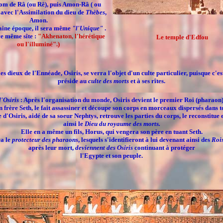
nom de
Râ
(ou Rê), puis
Amon-Râ
( ou
vec l'Assimilation du dieu de
Thèbes
,
Amon.
aine époque, il sera même
"l'Unique"
.
ce même sîte :
"Akhenaton, l'hérétique
Le temple d'Edfou
ou l'illuminé".)
es dieux de l'Ennéade,
Osiris
, se verra l'objet d'un culte particulier, puisque c'es
préside au
culte des morts
et à ses rîtes.
'Osiris
: Après l'organisation du monde,
Osiris
devient le premier Roi (pharaon)
n frère
Seth
, le fait assassiner et découpe son corps en morceaux dispersés dans to
e d'
Osiris
, aidé de sa soeur
Nephtys
, retrouve les parties du corps, le reconstitue e
ainsi le
Dieu du royaume des morts.
Elle en a même un fils,
Horus
, qui vengera son père en tuant
Seth
.
ra le
protecteur des pharaons
, lesquels s'identifieront à lui devenant ainsi des
Roi
après leur mort,
deviennent des
Osiris
continuant à protéger
l'Egypte et son peuple.