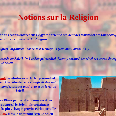
Notions sur la Religion
 de nos connaissances sur l'Egypte ancienne provient des temples et des tombeaux,
mportance capitale de la Religion.
igion "organisée" est celle d'Héliopolis (vers 3600 avant J-C).
nsacrée au Soleil. De l'océan primordial (Noum), entouré des ténèbres, serait émer
 le Soleil.
mple
symbolisera ce
tertre
primordial
ébré le culte de cette
énergie divine qui
 monde, tous les matins, avec le lever du
Soleil.
re Dieux primordiaux sont aussi nés
ou après) le Soleil ; ils constituent
. De plus, chaque province, chaque ville
eux
, mais le dominant reste le Soleil