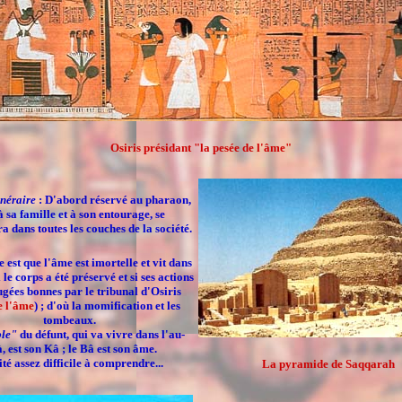
Osiris présidant "la pesée de l'âme"
unéraire
: D'abord réservé au pharaon,
à sa famille et à son entourage, se
a dans toutes les couches de la société.
 est que l'âme est imortelle et vit dans
i le corps a été préservé
et si ses actions
jugées bonnes par le tribunal d'Osiris
e l'âme
) ; d'où la momification et les
tombeaux.
le"
du défunt, qui va vivre dans l'au-
à, est son
Kâ
; le
Bâ
est son âme.
té assez difficile à comprendre...
La pyramide de Saqqarah