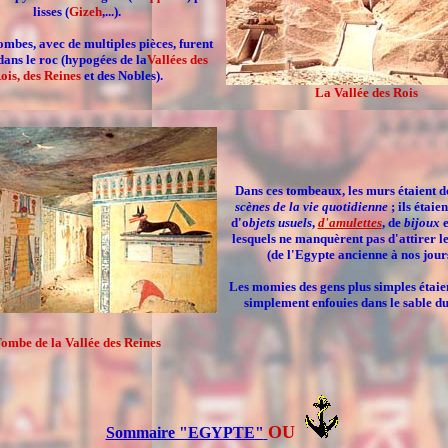
lisses
(
Gizeh
,...).
tombes, avec de multiples pièces, furent
dans le roc
(hypogées de la
Vallées des
ois, des Reines
et des Nobles).
La Vallée des Rois
Dans ces tombeaux, les murs étaient d
scènes de la vie quotidienne
; ils étaie
d'o
bjets usuels
,
d
'amulettes
,
de
bijoux
e
lesquels ne manquèrent pas d'attirer le
(de l'Egypte ancienne à nos jours
Les momies des gens plus simples étaie
simplement enfouies dans le sable du
ombe de la Vallée des Reines
OU
Sommaire "EGYPTE"