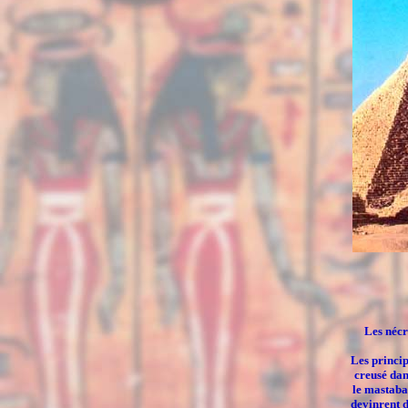
Les nécro
Les princi
creusé dans
le mastaba
devinrent 