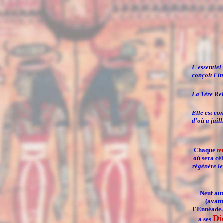
L'essentiel
conçoit l'i
La 1ère Rel
Elle est co
d'où a jailli
Chaque
te
où sera cél
régénère le
Neuf aut
(avant 
l'
Ennéade
Di
a ses