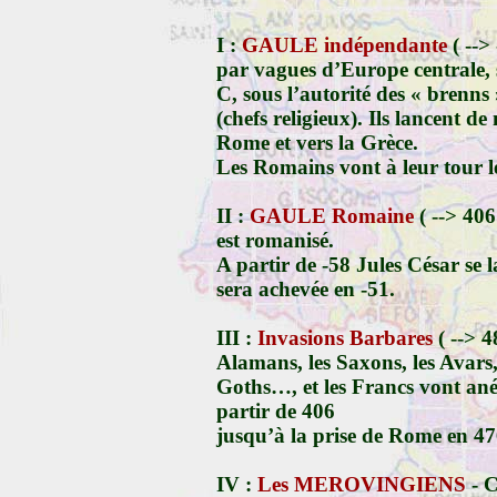
I :
GAULE indépendante
( --> 
par vagues d’Europe centrale, 
C,
sous l’autorité des « brenns »
(chefs religieux). Ils lancent d
Rome et vers la Grèce.
Les Romains vont à leur tour l
II :
GAULE Romaine
( --> 406 
est romanisé.
A partir de
-58
Jules César se l
sera achevée en
-51
.
III :
Invasions Barbares
( --> 4
Alamans, les Saxons, les Avars, 
Goths…,
et les Francs vont ané
partir
de 406
jusqu’à la prise de Rome en
47
IV :
Les MEROVINGIENS
- C