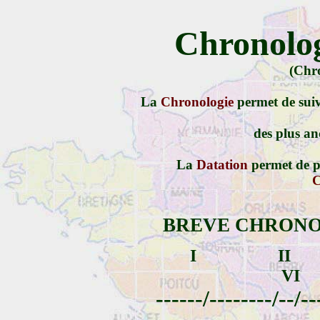
Chronolog
(Chro
La
Chronologie
permet de suiv
des plus an
La
Datation
permet de p
C
BREVE CHRONO
I II 
V
------/--------/--/--