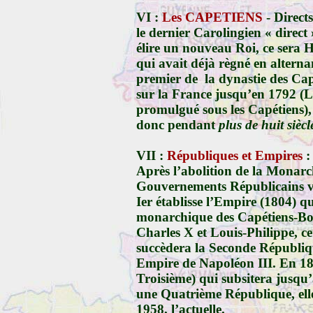
VI :
Les CAPETIENS
- Directs
le dernier Carolingien « direc
élire un nouveau Roi, ce sera 
qui avait déjà règné en alternanc
premier de la dynastie des Cap
sur la France jusqu’en
1792 (
L
promulgué sous les Capétiens),
donc pendant
plus de huit siècl
VII :
Républiques et Empires
:
Après l’abolition de la Monarc
Gouvernements Républicains vo
Ier établisse l’Empire (
1804
) q
monarchique des Capétiens-B
Charles X et Louis-Philippe, c
succèdera la Seconde Républiq
Empire de Napoléon III. En
1
Troisième) qui subsitera jusqu
une Quatrième République, ell
1958, l’actuelle.