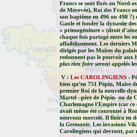
Francs se sont fixés au Nord-oues
de Mérovée), Roi des Francs e
son baptême en
496
ou
498
?) 
Gaule et fonder la dynastie de
« primogéniture » (droit d’aîne
chaque fois partagé entre les en
affaiblissement. Les derniers M
dirigés par les Maires du palais
redonnent pas le pouvoir aux hé
plus rien faire
seront appelés le
V :
Les CAROLINGIENS
- P
bien qu’en
751
Pépin, Maire du
premier Roi de la nouvelle dyna
Martel –père de Pépin- ou de C
Charlemagne l’Empire (car ce 
avait même été couronné à Rom
nouveau morcelé. Il finira en d
la
Germanie
. Les invasions Vik
Carolingiens qui devront, par 