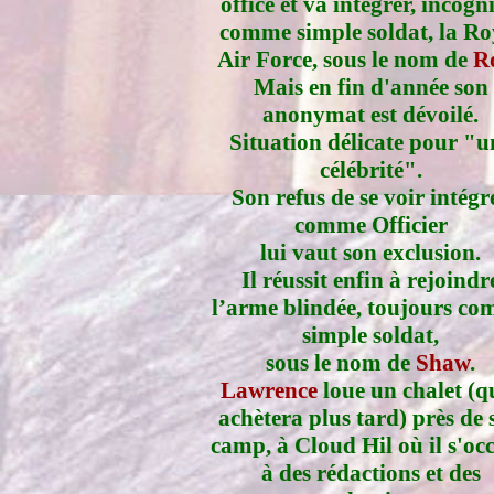
office et va intègrer, incogni
comme simple soldat, la Ro
Air Force, sous le nom de
R
Mais en fin d'année son
anonymat est dévoilé.
Situation délicate pour "u
célébrité".
Son refus de se voir intégr
comme Officier
lui vaut son exclusion.
Il réussit enfin à rejoindr
l’arme blindée, toujours c
simple soldat,
sous le nom de
Shaw
.
Lawrence
loue un chalet (qu
achètera plus tard) près de 
camp, à Cloud Hil où il s'oc
à des rédactions et des