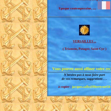
...
Epoque contemporaine,
VERSAILLES ...
( Trianons, Potager, Saint-Cyr )
Vous pouvez aussi affiner votre rec
N'hésitez pas à nous faire part
de vos remarques, suggestions . . .
à copier :
jacques.salle@libertysurf.fr