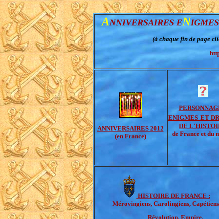
A
N
NNIVERSAIRES
E
IGME
(à chaque fin de page cli
htt
PERSONNAGE
ENIGMES
ET D
DE L'HISTO
ANNIVERSAIRES 2012
de France et du
(en France)
HISTOIRE DE FRANCE :
Mérovingiens, Carolingiens, Capétiens
Révolution, Empire,